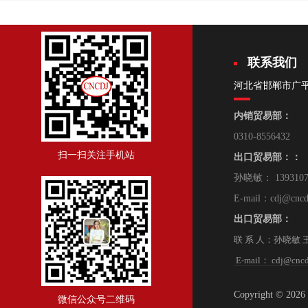
联系我们
河北省邯郸市广
内销贸易部：
0310-8556432
扫一扫关注手机站
出口贸易部：：
孙晓敏： 139310
E-mail：cdj@cncd
出口贸易部：
联 系 人：孙晓敏 王 朋
E-mail： cdj@cncd
Copyright © 2
微信公众号二维码